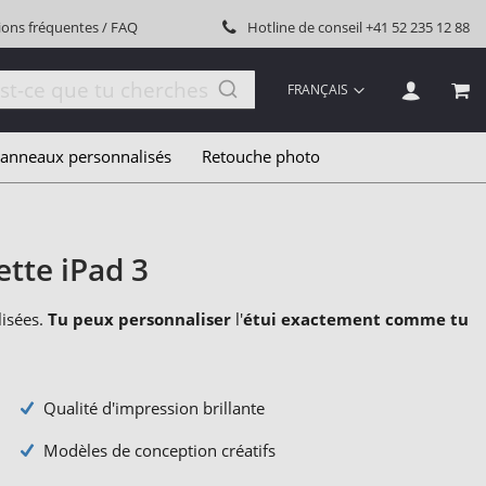
ions fréquentes / FAQ
Hotline de conseil
+41 52 235 12 88
LANGUE
FRANÇAIS
MON
anneaux personnalisés
Retouche photo
ette iPad 3
lisées.
Tu peux personnaliser
l'
étui exactement comme tu
Qualité d'impression brillante
Modèles de conception créatifs