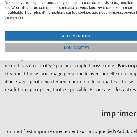
Nous pouvons les placer pour analyser les données de nos visiteurs, améliorer 
site Web, afficher un contenu personnalisé et vous faire vivre une expérience
Tous les produits sont issus de notre propre production
inoubliable. Pour plus d'informations sur les cookies que nous utilisons, ouvrez 
paramètres.
ACCEPTER TOUT
housses p
NON, AJUSTER
Tes images au mur ne sont pas de simples
posters
mais des ph
ne doit pas être protégé par une simple housse unie !
Fais imp
création. Choisis une image personnelle avec laquelle nous im
iPad 3 avec photo exactement comme tu le souhaites. Choisis pa
résolution appropriée, tout est possible. Essaie aussi les autres 
imprimer 
Ton motif est imprimé directement sur la coque de l'iPad 3. Cela