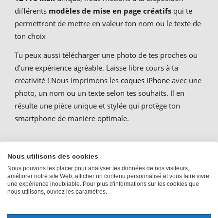
différents
modèles de mise en page créatifs
qui te
permettront de mettre en valeur ton nom ou le texte de
ton choix
Tu peux aussi télécharger une photo de tes proches ou
d'une expérience agréable. Laisse libre cours à ta
créativité ! Nous imprimons les
coques iPhone
avec une
photo, un nom ou un texte selon tes souhaits. Il en
résulte une pièce unique et stylée qui protège ton
smartphone de manière optimale.
Instructions : voici comment tu
Nous utilisons des cookies
Nous pouvons les placer pour analyser les données de nos visiteurs,
peux créer toi-même ta coque
améliorer notre site Web, afficher un contenu personnalisé et vous faire vivre
une expérience inoubliable. Pour plus d'informations sur les cookies que
pour téléphone iPhone 12 Pro
nous utilisons, ouvrez les paramètres.
Max