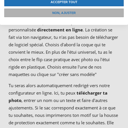
ACCEPTER TOUT
NON, AJUSTER
Avec Photofancy, tu peux
créer toi-même
rapidement,
facilement et simplement ta
coque iPhone 12 Pro Max
personnalisée
directement en ligne
. La création se
fait via ton navigateur, tu n'as pas besoin de télécharger
de logiciel spécial. Choisis d'abord la coque qui te
convient le mieux. En plus de l'étui universel, tu as le
choix entre le flip case pratique avec photo ou l'étui
rigide en plastique. Choisis ensuite l'une de nos
maquettes ou clique sur "créer sans modèle"
Tu seras alors automatiquement redirigé vers notre
configurateur en ligne. Ici, tu peux
télécharger ta
photo
, entrer un nom ou un texte et faire d'autres
ajustements. Si le sac correspond exactement à ce que
tu souhaites, nous imprimerons ton motif sur la housse
de protection exactement comme tu le souhaites. Elle