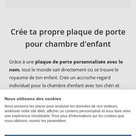
Crée ta propre plaque de porte
pour chambre d'enfant
Grâce à une
plaque de porte personnalisée avec le
nom
, tout le monde sait directement où se trouve le
royaume de ton enfant. Crée un accroche-regard
individuel pour la chambre d'enfant avec ton chéri et
conçois le
panneau de porte en bois personnalisé
Nous utilisons des cookies
avec son nom
. Grâce à la
grande variété de modèles
Nous pouvons les placer pour analyser les données de nos visiteurs,
de noms
, tu as un nombre infini de possibilités pour
améliorer notre site Web, afficher un contenu personnalisé et vous faire vivre
créer ta plaque de porte. Chez PhotoFancy, il y en a
une expérience inoubliable. Pour plus d'informations sur les cookies que
nous utilisons, ouvrez les paramètres.
pour tous les goûts. Que ce soit un koala, un panda, un
raton laveur ou une licorne, laisse libre cours à ta