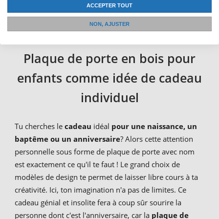
créativité et ajoute une touche personnelle à la chambre
ACCEPTER TOUT
de ton enfant.
NON, AJUSTER
Plaque de porte en bois pour
enfants comme idée de cadeau
individuel
Tu cherches le
cadeau
idéal
pour une naissance, un
baptême ou un anniversaire
? Alors cette attention
personnelle sous forme de plaque de porte avec nom
est exactement ce qu'il te faut ! Le grand choix de
modèles de design te permet de laisser libre cours à ta
créativité. Ici, ton imagination n'a pas de limites. Ce
cadeau génial et insolite fera à coup sûr sourire la
personne dont c'est l'anniversaire, car la
plaque de