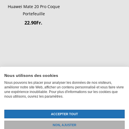
Huawei Mate 20 Pro Coque
Portefeuille
22.90Fr.
Nous utilisons des cookies
Nous pouvons les placer pour analyser les données de nos visiteurs,
améliorer notre site Web, afficher un contenu personnalisé et vous faire vivre
Tous les prix incluent la TVA, plus
Expédition
une expérience inoubliable. Pour plus d'informations sur les cookies que
nous utilisons, ouvrez les paramètres.
ACCEPTER TOUT
+41 52 235 12 88
NON, AJUSTER