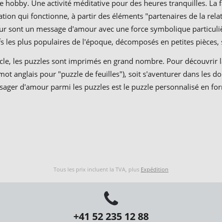
e hobby. Une activité méditative pour des heures tranquilles. La 
ation qui fonctionne, à partir des éléments "partenaires de la re
ur sont un message d'amour avec une force symbolique particuliè
fs les plus populaires de l'époque, décomposés en petites pièces,
le, les puzzles sont imprimés en grand nombre. Pour découvrir la 
 mot anglais pour "puzzle de feuilles"), soit s'aventurer dans le
ager d'amour parmi les puzzles est le puzzle personnalisé en form
Tous les prix incluent la TVA, plus
Expédition
+41 52 235 12 88