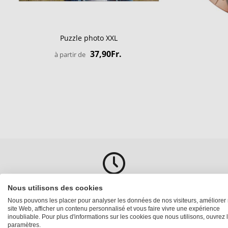
Puzzle photo XXL
37,90Fr.
à partir de
Nous utilisons des cookies
Expédition depuis Winterthur
Nous pouvons les placer pour analyser les données de nos visiteurs, améliorer 
site Web, afficher un contenu personnalisé et vous faire vivre une expérience
inoubliable. Pour plus d'informations sur les cookies que nous utilisons, ouvrez 
Tous les produits sont issus de notre propre production
paramètres.