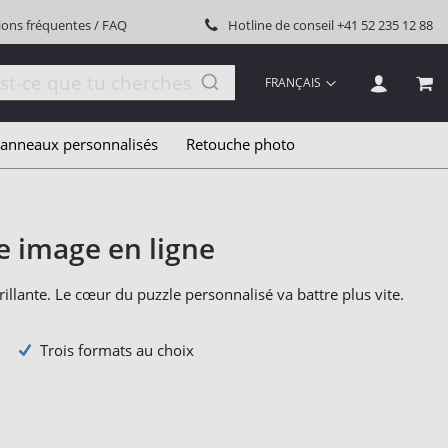
ions fréquentes / FAQ
Hotline de conseil
+41 52 235 12 88
LANGUE
FRANÇAIS
MON
anneaux personnalisés
Retouche photo
e image en ligne
lante. Le cœur du puzzle personnalisé va battre plus vite.
Trois formats au choix