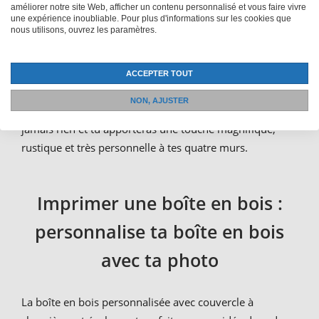
améliorer notre site Web, afficher un contenu personnalisé et vous faire vivre
la papeterie ou des élastiques à cheveux. Tu es un vrai
une expérience inoubliable. Pour plus d'informations sur les cookies que
nous utilisons, ouvrez les paramètres.
collectionneur ? Alors utilise la boîte comme une boîte
de collection très spéciale pour les cartes, les pièces de
monnaie ou autres. Tu peux aussi utiliser la boîte
ACCEPTER TOUT
individuelle comme
boîte à bijoux en bois
unique
NON, AJUSTER
pour tes bijoux précieux
. Ainsi, tu ne perdras plus
jamais rien et tu apporteras une touche magnifique,
rustique et très personnelle à tes quatre murs.
Imprimer une boîte en bois :
personnalise ta boîte en bois
avec ta photo
La boîte en bois personnalisée avec couvercle à