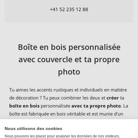
+41 52 235 12 88
Boîte en bois personnalisée
avec couvercle et ta propre
photo
Tu aimes les accents rustiques et individuels en matière
de décoration ? Tu peux combiner les deux et
créer
ta
boîte en bois
personnalisée
avec ta propre photo
. La
boîte est fabriquée en bois véritable et est munie d'un
cadenas afin que tu puisses la refermer à tout moment.
Nous utilisons des cookies
La
boîte de rangement en bois
personnalisée est
Nous pouvons les placer pour analyser les données de nos visiteurs,
parfaite pour ranger de petites choses, par exemple de