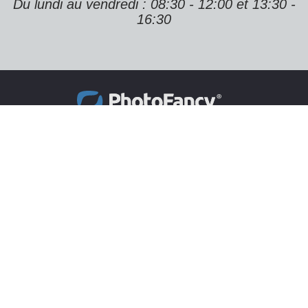
Du lundi au vendredi : 08:30 - 12:00 et 13:30 -
16:30
Contact
CeDe-Shop AG
Mattenbachstrasse 8
8401 Winterthur
E-Mail:
support@photofancy.ch
Service client