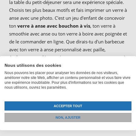
la table du petit-déjeuner sera une expérience spéciale.
Choisis tes plus beaux motifs et fais imprimer un verre à
anse avec une photo. C'est un jeu d'enfant de concevoir
ton
verre à anse avec bouchon à vis
, ton verre à
smoothie avec anse ou ton verre à boire avec poignée et
de le commander en ligne. Que dirais-tu d'un barbecue
avec ton verre à anse personnalisé avec paille,
également appelé verre à conserve avec anse ou verre à
smoothie avec poignée ? Crée également
des verres en
Nous utilisons des cookies
verre avec photo
directement en ligne !
Nous pouvons les placer pour analyser les données de nos visiteurs,
améliorer notre site Web, afficher un contenu personnalisé et vous faire vivre
une expérience inoubliable. Pour plus d'informations sur les cookies que
nous utilisons, ouvrez les paramètres.
Imprimer un verre à boire avec
couvercle et des verres à
ACCEPTER TOUT
NON, AJUSTER
smoothie avec paille