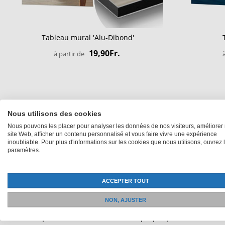
Tableau mural 'Alu-Dibond'
19,90Fr.
à partir de
Nous utilisons des cookies
Nous pouvons les placer pour analyser les données de nos visiteurs, améliorer 
site Web, afficher un contenu personnalisé et vous faire vivre une expérience
inoubliable. Pour plus d'informations sur les cookies que nous utilisons, ouvrez 
paramètres.
ACCEPTER TOUT
Expédition depuis Winterthur
NON, AJUSTER
Tous les produits sont issus de notre propre production