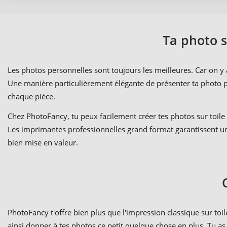
Ta photo su
Les photos personnelles sont toujours les meilleures. Car on 
Une manière particulièrement élégante de présenter ta photo pr
chaque pièce.
Chez PhotoFancy, tu peux facilement créer tes photos sur toile e
Les imprimantes professionnelles grand format garantissent une 
bien mise en valeur.
PhotoFancy t'offre bien plus que l'impression classique sur toil
ainsi donner à tes photos ce petit quelque chose en plus. Tu as