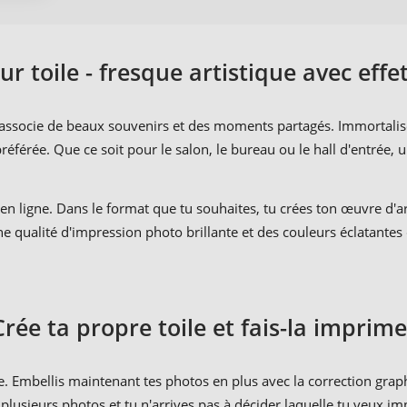
r toile - fresque artistique avec effe
y associe de beaux souvenirs et des moments partagés. Immortalis
éférée. Que ce soit pour le salon, le bureau ou le hall d'entrée, 
n ligne. Dans le format que tu souhaites, tu crées ton œuvre d'art
qualité d'impression photo brillante et des couleurs éclatantes d
Crée ta propre toile et fais-la imprime
e. Embellis maintenant tes photos en plus avec la correction graphi
 plusieurs photos et tu n'arrives pas à décider laquelle tu veux i