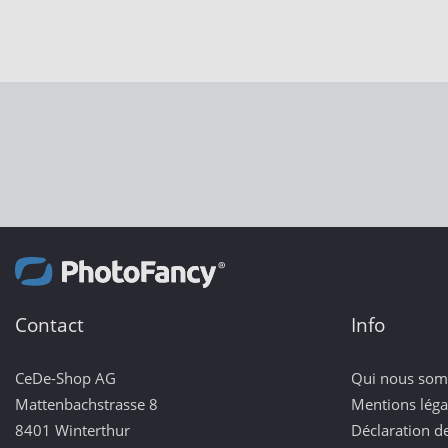
Contact
Info
CeDe-Shop AG
Qui nous so
Mattenbachstrasse 8
Mentions léga
8401 Winterthur
Déclaration de