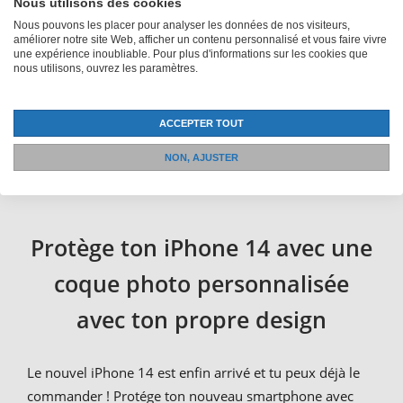
entièrement selon tes souhaits. Ton iPhone 14 Pro
Nous utilisons des cookies
deviendra ainsi un point de mire unique.
Nous pouvons les placer pour analyser les données de nos visiteurs,
améliorer notre site Web, afficher un contenu personnalisé et vous faire vivre
une expérience inoubliable. Pour plus d'informations sur les cookies que
Tu trouveras les différents modèles dans de
nous utilisons, ouvrez les paramètres.
nombreuses couleurs, du noir à l'orange en passant par
le beige. Avec nos étuis de protection, tu peux être sûr
ACCEPTER TOUT
qu'ils sont fabriqués avec des matériaux de haute
qualité et que tu peux t'attendre à une protection
NON, AJUSTER
d'écran fiable.
Protège ton iPhone 14 avec une
coque photo personnalisée
avec ton propre design
Le nouvel iPhone 14 est enfin arrivé et tu peux déjà le
commander ! Protége ton nouveau smartphone avec