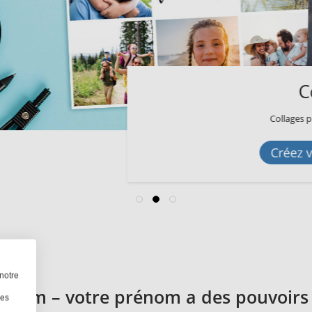
Collages photo
Collages photo à créer gratuitement en lig
Créez votre collage maintena
notre
énom – votre prénom a des pouvoir
les