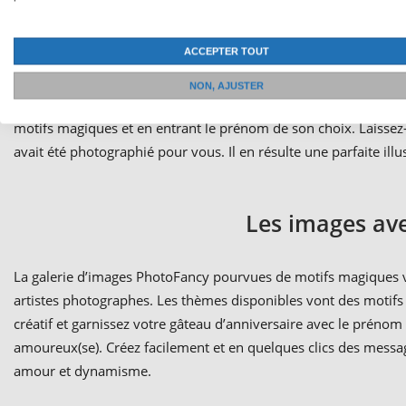
On préfère tous lire son propre prénom. Il n’y a pas d’inscrip
ACCEPTER TOUT
d’amour gravé sur le banc ou du nom écrit dans le sable, ces
sur lesquelles la marque CocaCola® est remplacée par un prénom
NON, AJUSTER
vente personnalisée. Les utilisateurs créatifs pourront se se
motifs magiques et en entrant le prénom de son choix. Laisse
avait été photographié pour vous. Il en résulte une parfaite ill
Les images av
La galerie d’images PhotoFancy pourvues de motifs magiques 
artistes photographes. Les thèmes disponibles vont des motifs 
créatif et garnissez votre gâteau d’anniversaire avec le prénom
amoureux(se). Créez facilement et en quelques clics des messa
amour et dynamisme.