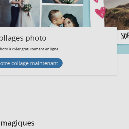
ne
nt
s magiques