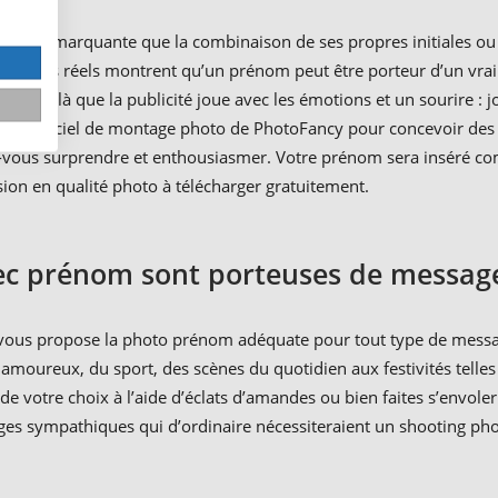
tion plus marquante que la combinaison de ses propres initiales o
 exemples réels montrent qu’un prénom peut être porteur d’un vr
. Voilà que la publicité joue avec les émotions et un sourire : j
rvir du logiciel de montage photo de PhotoFancy pour concevoir d
z-vous surprendre et enthousiasmer. Votre prénom sera inséré co
usion en qualité photo à télécharger gratuitement.
ec prénom sont porteuses de messag
vous propose la photo prénom adéquate pour tout type de messag
amoureux, du sport, des scènes du quotidien aux festivités telles
 de votre choix à l’aide d’éclats d’amandes ou bien faites s’envo
ges sympathiques qui d’ordinaire nécessiteraient un shooting ph