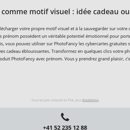
comme motif visuel : idée cadeau ou 
élécharger votre propre motif visuel et à la sauvegarder sur votr
es prénom possèdent un véritable potentiel émotionnel pour por
s, vous pouvez utiliser sur PhotoFancy les cybercartes gratuites 
es cadeau éblouissantes. Transformez en quelques clics votre pho
roduit PhotoFancy avec prénom. Vous y prendrez grand plaisir, c’
Tous les prix incluent la TVA, plus
Expédition
+41 52 235 12 88