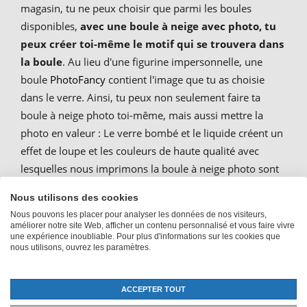
magasin, tu ne peux choisir que parmi les boules
disponibles,
avec une boule à neige avec photo, tu
peux créer toi-même le motif qui se trouvera dans
la boule
. Au lieu d'une figurine impersonnelle, une
boule
PhotoFancy
contient l'image que tu as choisie
dans le verre. Ainsi, tu peux non seulement faire ta
boule à neige photo toi-même, mais aussi mettre la
photo en valeur : Le verre bombé et le liquide créent un
effet de loupe et les couleurs de haute qualité avec
lesquelles nous imprimons la boule à neige photo sont
particulièrement intenses. Les "flocons de neige"
Nous utilisons des cookies
caractéristiques dans la boule de neige avec ton propre
Nous pouvons les placer pour analyser les données de nos visiteurs,
motif créent également une impression de mouvement.
améliorer notre site Web, afficher un contenu personnalisé et vous faire vivre
une expérience inoubliable. Pour plus d'informations sur les cookies que
nous utilisons, ouvrez les paramètres.
Faire imprimer une boule en
ACCEPTER TOUT
verre comme cadeau créatif