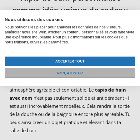
comme idée unique de cadeau
Nous utilisons des cookies
et de décoration
Nous pouvons les placer pour analyser les données de nos visiteurs,
améliorer notre site Web, afficher un contenu personnalisé et vous faire vivre
une expérience inoubliable. Pour plus d'informations sur les cookies que
Tu trouves que ta salle de bain aurait bien besoin d'un
nous utilisons, ouvrez les paramètres.
relooking, mais tu ne sais pas vraiment par quoi
commencer ? Commence par un tapis de bain
ACCEPTER TOUT
personnalisé avec ta propre photo ou ton propre texte.
Non seulement tu créeras un point fort magnifique sur
NON, AJUSTER
le sol, mais tu contribueras également à créer une
atmosphère agréable et confortable. Le
tapis de bain
avec nom
n'est pas seulement solide et antidérapant - il
est aussi incroyablement moelleux. Cela rendra la sortie
de la douche ou de la baignoire encore plus agréable. Tu
peux ainsi créer un objet pratique et élégant dans ta
salle de bain.