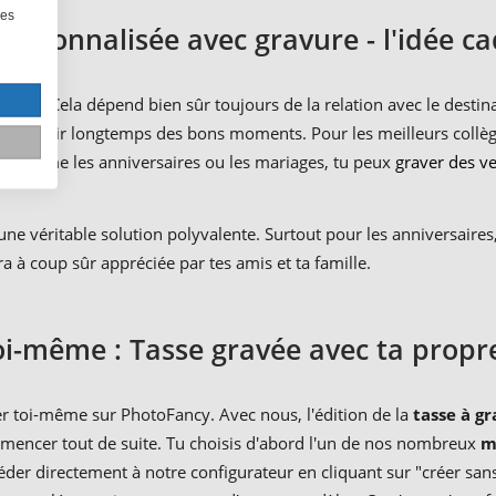
les
personnalisée avec gravure - l'idée c
der ? Cela dépend bien sûr toujours de la relation avec le destina
souvenir longtemps des bons moments. Pour les meilleurs collègue
es, comme les anniversaires ou les mariages, tu peux
graver des ve
une véritable solution polyvalente. Surtout pour les anniversaire
a à coup sûr appréciée par tes amis et ta famille.
oi-même : Tasse gravée avec ta prop
er toi-même sur PhotoFancy. Avec nous, l'édition de la
tasse à g
ommencer tout de suite. Tu choisis d'abord l'un de nos nombreux
m
ccéder directement à notre configurateur en cliquant sur "créer san