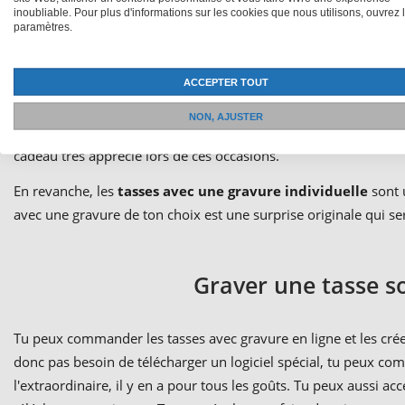
inoubliable. Pour plus d'informations sur les cookies que nous utilisons, ouvrez 
Tasse à café 
paramètres.
Tu cherches un cadeau personnel, mais tu n'arrives pas à te déci
ACCEPTER TOUT
seront ravis de recevoir
des mugs
ou
des tasses photo
pour se 
NON, AJUSTER
café "argent"
avec un joli motif de nom. Pour les fêtes spécial
cadeau très apprécié lors de ces occasions.
En revanche, les
tasses avec une gravure individuelle
sont 
avec une gravure de ton choix est une surprise originale qui ser
Graver une tasse s
Tu peux commander les tasses avec gravure en ligne et les cré
donc pas besoin de télécharger un logiciel spécial, tu peux c
l'extraordinaire, il y en a pour tous les goûts. Tu peux aussi a