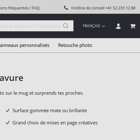
ions fréquentes / FAQ
Hotline de conseil
+41 52 235 12 88
LANGUE
FRANÇAIS
MON
anneaux personnalisés
Retouche photo
ravure
o sur le mug et surprends tes proches.
Surface gommée mate ou brillante
Grand choix de mises en page créatives