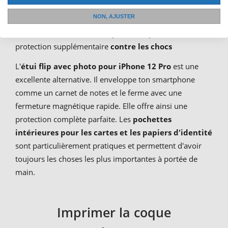
universel pour téléphone portable, l'étui rigide en
NON, AJUSTER
plastique est un véritable classique. Le dos renforcé en
métal assure la stabilité. L'option bumper offre une
protection supplémentaire
contre les chocs
L'
étui flip avec photo pour iPhone 12 Pro
est une
excellente alternative. Il enveloppe ton smartphone
comme un carnet de notes et le ferme avec une
fermeture magnétique rapide. Elle offre ainsi une
protection complète parfaite. Les
pochettes
intérieures pour les cartes et les papiers d'identité
sont particulièrement pratiques et permettent d'avoir
toujours les choses les plus importantes à portée de
main.
Imprimer la coque