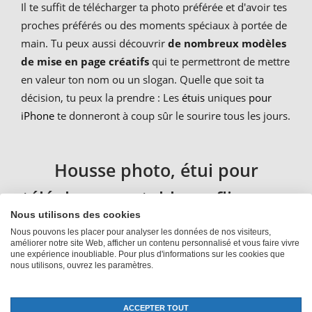
Il te suffit de télécharger ta photo préférée et d'avoir tes
proches préférés ou des moments spéciaux à portée de
main. Tu peux aussi découvrir
de nombreux modèles
de mise en page créatifs
qui te permettront de mettre
en valeur ton nom ou un slogan. Quelle que soit ta
décision, tu peux la prendre : Les
étuis
uniques
pour
iPhone
te donneront à coup sûr le sourire tous les jours.
Housse photo, étui pour
téléphone portable ou flipcase :
Nous utilisons des cookies
nos étuis pour iPhone 12 Pro
Nous pouvons les placer pour analyser les données de nos visiteurs,
améliorer notre site Web, afficher un contenu personnalisé et vous faire vivre
une expérience inoubliable. Pour plus d'informations sur les cookies que
Si tu souhaites
créer toi-même
ta
coque pour
nous utilisons, ouvrez les paramètres.
téléphone portable iPhone 12 Pro
, tu as le choix
entre différentes coques photo chez nous. Outre l'étui
ACCEPTER TOUT