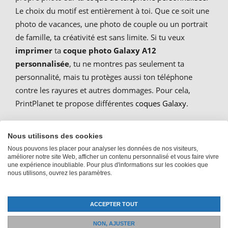
Le choix du motif est entièrement à toi. Que ce soit une
photo de vacances, une photo de couple ou un portrait
de famille, ta créativité est sans limite. Si tu veux
imprimer
ta
coque photo Galaxy A12
personnalisée
, tu ne montres pas seulement ta
personnalité, mais tu protèges aussi ton téléphone
contre les rayures et autres dommages. Pour cela,
PrintPlanet te propose différentes
coques Galaxy
.
Nous utilisons des cookies
Ta coque pour smartphone :
Nous pouvons les placer pour analyser les données de nos visiteurs,
améliorer notre site Web, afficher un contenu personnalisé et vous faire vivre
Imprimer la coque photo du
une expérience inoubliable. Pour plus d'informations sur les cookies que
nous utilisons, ouvrez les paramètres.
Samsung Galaxy A12
ACCEPTER TOUT
Le classique parmi les étuis pour téléphone portable est
NON, AJUSTER
le Samsung Galaxy A12 Hard Case en plastique. La