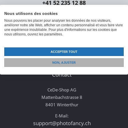
+41 52 235 12 88
Du lundi au vendredi : 08:30 - 12:00 et 13:30 -
Nous utilisons des cookies
16:30
Nous pouvons les placer pour analyser les données de nos visiteurs,
améliorer notre site Web, afficher un contenu personnalisé et vous faire vivre
une expérience inoubliable. Pour plus d'informations sur les cookies que
nous utilisons, ouvrez les paramètres.
ACCEPTER TOUT
NON, AJUSTER
Contact
CeDe-Shop AG
Mattenbachstrasse 8
8401 Winterthur
E-Mail:
support@photofancy.ch