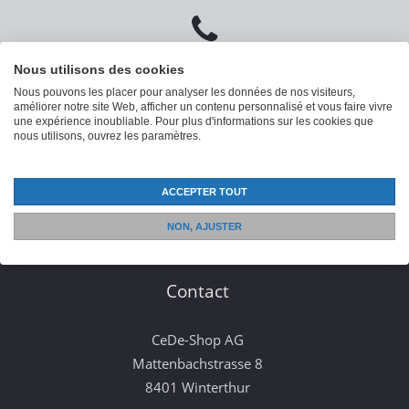
+41 52 235 12 88
Nous utilisons des cookies
Nous pouvons les placer pour analyser les données de nos visiteurs,
Du lundi au vendredi : 08:30 - 12:00 et 13:30 -
améliorer notre site Web, afficher un contenu personnalisé et vous faire vivre
16:30
une expérience inoubliable. Pour plus d'informations sur les cookies que
nous utilisons, ouvrez les paramètres.
ACCEPTER TOUT
NON, AJUSTER
Contact
CeDe-Shop AG
Mattenbachstrasse 8
8401 Winterthur