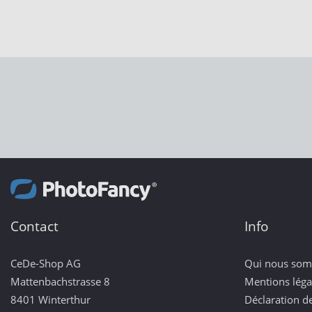
Contact
Info
CeDe-Shop AG
Qui nous so
Mattenbachstrasse 8
Mentions léga
8401 Winterthur
Déclaration de