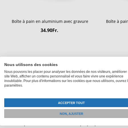
Boîte à pain en aluminium avec gravure
Boîte à pai
34.90Fr.
Nous utilisons des cookies
Nous pouvons les placer pour analyser les données de nos visiteurs, améliorer 
site Web, afficher un contenu personnalisé et vous faire vivre une expérience
inoubliable. Pour plus d'informations sur les cookies que nous utilisons, ouvrez 
paramètres.
ACCEPTER TOUT
Expédition depuis Winterthur
NON, AJUSTER
Tous les produits sont issus de notre propre production