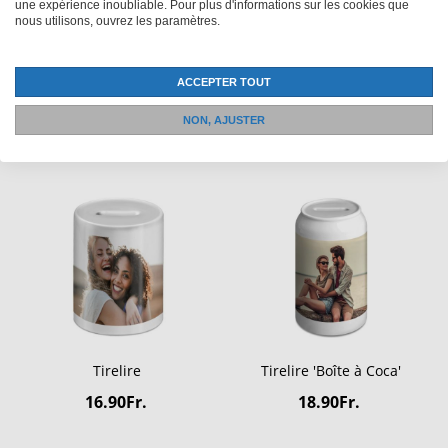
32,90Fr.
39.90Fr.
une expérience inoubliable. Pour plus d'informations sur les cookies que
à partir de
nous utilisons, ouvrez les paramètres.
ACCEPTER TOUT
NON, AJUSTER
Tirelire
Tirelire 'Boîte à Coca'
16.90Fr.
18.90Fr.