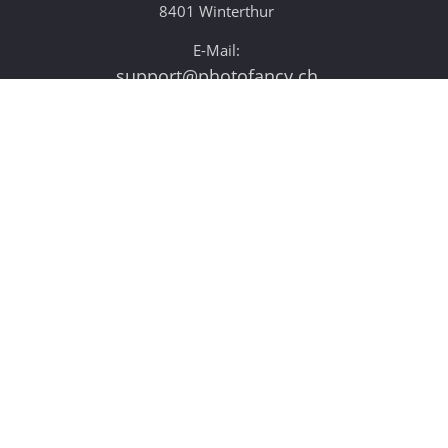
8401 Winterthur
E-Mail:
support@photofancy.ch
Service client
+41 52 235 12 88
Info
Qui nous sommes
Mentions légales
Déclaration de confidentialité
Conditions générales de vente
Droit de rétractation
Paiement & expédition