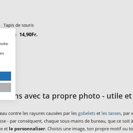
Tapis de souris
14,90Fr.
à partir de
notre
les
mains avec ta propre photo - utile e
ureau contre les rayures causées par les
gobelets
et
les tasses
, par 
se - par conséquent, chaque sous-mains de bureau, que ce soit à
me et
le personnaliser
. Choisis une image, ton propre motif ou t