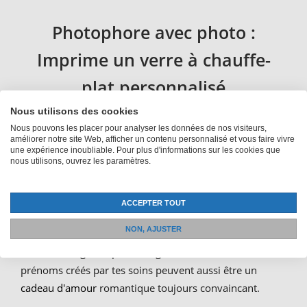
Photophore avec photo :
Imprime un verre à chauffe-
plat personnalisé
Nous utilisons des cookies
Les verres à bougie à chauffe-plat normaux sont trop
Nous pouvons les placer pour analyser les données de nos visiteurs,
améliorer notre site Web, afficher un contenu personnalisé et vous faire vivre
ennuyeux pour toi et tu cherches quelque chose qui
une expérience inoubliable. Pour plus d'informations sur les cookies que
nous utilisons, ouvrez les paramètres.
exprime ta créativité ? Essaie donc de créer toi-même
des verres à bougie. Une
bougie à chauffe-plat avec
photo
est créative et a fière allure dans n'importe quelle
ACCEPTER TOUT
pièce. Bien sûr, tu peux aussi faire un cadeau en
NON, AJUSTER
imprimant un photophore avec un nom ou une photo.
Mais les bougeoirs pour bougies à réchaud avec
prénoms créés par tes soins peuvent aussi être un
cadeau d'amour
romantique toujours convaincant.