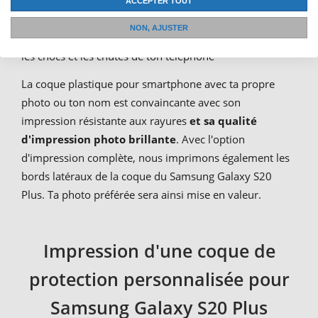
téléphone portable. Avec son dos renforcé de métal, il
ACCEPTER TOUT
protège les côtés et la paroi arrière. L'option bumper
NON, AJUSTER
offre une protection supplémentaire
premium
contre
les chocs et les chutes de ton téléphone
La coque plastique pour smartphone avec ta propre
photo ou ton nom est convaincante avec son
impression résistante aux rayures
et sa qualité
d'impression photo brillante
. Avec l'option
d'impression complète, nous imprimons également les
bords latéraux de la coque du Samsung Galaxy S20
Plus. Ta photo préférée sera ainsi mise en valeur.
Impression d'une coque de
protection personnalisée pour
Samsung Galaxy S20 Plus