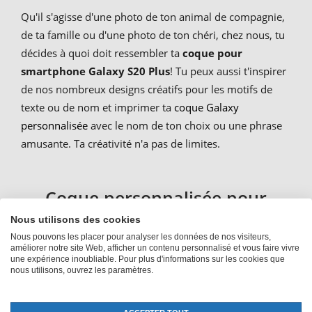
Qu'il s'agisse d'une photo de ton animal de compagnie,
de ta famille ou d'une photo de ton chéri, chez nous, tu
décides à quoi doit ressembler ta
coque pour
smartphone Galaxy S20 Plus
! Tu peux aussi t'inspirer
de nos nombreux designs créatifs pour les motifs de
texte ou de nom et imprimer ta
coque Galaxy
personnalisée
avec le nom de ton choix ou une phrase
amusante. Ta créativité n'a pas de limites.
Coque personnalisée pour
Samsung Galaxy S20 avec
Nous utilisons des cookies
Nous pouvons les placer pour analyser les données de nos visiteurs,
photo ou nom
améliorer notre site Web, afficher un contenu personnalisé et vous faire vivre
une expérience inoubliable. Pour plus d'informations sur les cookies que
nous utilisons, ouvrez les paramètres.
L'étui rigide est un classique parmi les étuis pour