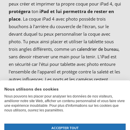
peux créer et imprimer ta propre coque pour iPad 4, qui
protégera
ton
iPad et lui permettra de rester en
place
. La coque iPad 4 avec photo possède trois
bouchons à l'arrière du couvercle de l'écran, sur le
devant duquel tu peux personnaliser la coque avec
photo. Tu peux ainsi placer et utiliser la tablette sous
trois angles différents, comme un
calendrier de bureau
,
sans devoir réserver une main pour la tenir. L'iPad est
en sécurité car l'étui pour tablette avec photo entoure
l'ensemble de l'appareil et protège contre la saleté et les
autres influences. Les ports et les caméras restent
cependant libres pour une utilisation confortable.
Nous utilisons des cookies
D'ailleurs : les étuis pour iPad 4 avec ta propre photo
Nous pouvons les placer pour analyser les données de nos visiteurs,
sont aussi des
cadeaux de Noël
créatifs !
améliorer notre site Web, afficher un contenu personnalisé et vous faire vivre
une expérience inoubliable. Pour plus d'informations sur les cookies que
nous utilisons, ouvrez les paramètres.
Housses de tablettes
ACCEPTER TOUT