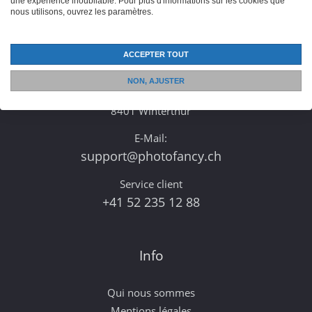
une expérience inoubliable. Pour plus d'informations sur les cookies que
nous utilisons, ouvrez les paramètres.
Contact
ACCEPTER TOUT
CeDe-Shop AG
NON, AJUSTER
Mattenbachstrasse 8
8401 Winterthur
E-Mail:
support@photofancy.ch
Service client
+41 52 235 12 88
Info
Qui nous sommes
Mentions légales