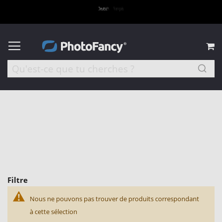
M
Filtre
Nous ne pouvons pas trouver de produits correspondant
à cette sélection