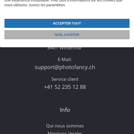
une expérience inoubliable. Pour plus d'informations sur les cookies que
nous utilisons, ouvrez les paramètres.
Contact
ACCEPTER TOUT
CeDe-Shop AG
NON, AJUSTER
Mattenbachstrasse 8
8401 Winterthur
E-Mail:
support@photofancy.ch
Service client
+41 52 235 12 88
Info
Qui nous sommes
Mentions légales