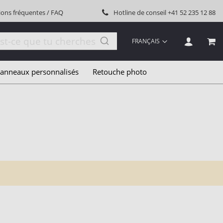
ions fréquentes / FAQ
Hotline de conseil
+41 52 235 12 88
LANGUE
FRANÇAIS
MON
anneaux personnalisés
Retouche photo