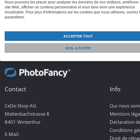
Nous pouvons les placer pour analyser les données de nos visiteurs, améliorer 
site Web, afficher un contenu personnalisé et vous faire vivre une expérience
inoubliable. Pour plus d'informations sur les cookies que nous utilisons, ouvrez 
paramètres.
ACCEPTER TOUT
NON, AJUSTER
Contact
Info
CeDe-Shop AG
Qui nous so
Mattenbachstrasse 8
Mentions léga
8401 Winterthur
Déclaration de
Conditions gé
E-Mail:
Droit de rétra