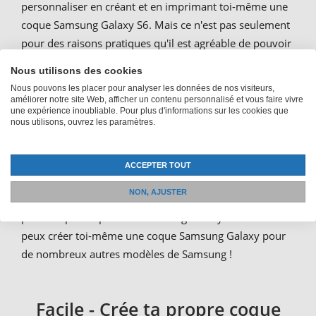
personnaliser en créant et en imprimant toi-même une
coque Samsung Galaxy S6. Mais ce n'est pas seulement
pour des raisons pratiques qu'il est agréable de pouvoir
personnaliser un flip case, un étui Stand Up ou un
Nous utilisons des cookies
backcase
Nous pouvons les placer pour analyser les données de nos visiteurs,
améliorer notre site Web, afficher un contenu personnalisé et vous faire vivre
Si tu es souvent en déplacement, tu auras toujours ton
une expérience inoubliable. Pour plus d'informations sur les cookies que
nous utilisons, ouvrez les paramètres.
Galaxy S6 avec toi - et avec une photo personnelle sur
l'étui, tu auras aussi ce qui te tient le plus à cœur. Ou
bien tu exprimes qui tu es et ce que tu aimes avec la
ACCEPTER TOUT
coque photo. Du motif floral au logo de ton club, nous
NON, AJUSTER
pouvons imprimer tout ce que tu veux sur ta coque
pour téléphone portable Samsung Galaxy S6. Astuce : tu
peux créer toi-même une coque Samsung Galaxy pour
de nombreux autres modèles de Samsung !
Facile - Crée ta propre coque