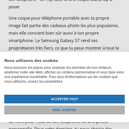
poser
Une coque pour téléphone portable avec ta propre
image fait partie des cadeaux photo les plus populaires,
mais elle convient bien sûr aussi à ton propre
smartphone. Le Samsung Galaxy S7 rend ses
propriétaires très fiers, ce que tu peux montrer à tout le
monde avec une housse personnalisée.
Nous utilisons des cookies
Nous pouvons les placer pour analyser les données de nos visiteurs,
améliorer notre site Web, afficher un contenu personnalisé et vous faire vivre
Créer sa propre coque de
une expérience inoubliable. Pour plus d'informations sur les cookies que
nous utilisons, ouvrez les paramètres.
téléphone Samsung Galaxy S7
ACCEPTER TOUT
Tu peux créer ta propre coque pour Samsung Galaxy S7
NON, AJUSTER
avec différents effets de design. Tu peux créer un motif
de nom pour l'étui de ton téléphone ou une photo
personnelle. Pour cette dernière, tu peux choisir des