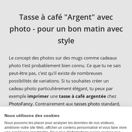
Tasse à café "Argent" avec
photo - pour un bon matin avec
style
Le concept des photos sur des mugs comme cadeaux
photo t'est probablement bien connu. Ce que tu ne sais
peut-être pas, c'est qu'il existe de nombreuses
possibilités de variations. Si tu souhaites créer un
cadeau photo particulièrement élégant, tu peux par
exemple
imprimer
une
tasse à café argentée
chez
PhotoFancy
. Contrairement aux
tasses photo
standard,
la couleur de fond de cette tasse est l'argent au lieu du
Nous utilisons des cookies
simple blanc. Une tasse à café argentée apporte du style
Nous pouvons les placer pour analyser les données de nos visiteurs,
à la table du petit-déjeuner et s'harmonise également
améliorer notre site Web, afficher un contenu personnalisé et vous faire vivre