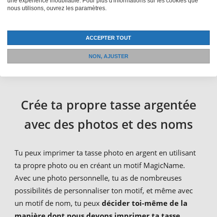
une expérience inoubliable. Pour plus d'informations sur les cookies que
avec n'importe quel mobilier de bureau. Les tasses à
nous utilisons, ouvrez les paramètres.
café imprimées en argent sont un beau cadeau pour
toutes les occasions et tu peux aussi créer une tasse
ACCEPTER TOUT
photo argentée créative pour toi-même. Et si tu aimes
les choses plus rustiques, nous te proposons également
NON, AJUSTER
des chopes de bière avec ta propre photo
.
Crée ta propre tasse argentée
avec des photos et des noms
Tu peux imprimer ta tasse photo en argent en utilisant
ta propre photo ou en créant un motif MagicName.
Avec une photo personnelle, tu as de nombreuses
possibilités de personnaliser ton motif, et même avec
un motif de nom, tu peux
décider toi-même de la
manière dont nous devons imprimer ta tasse