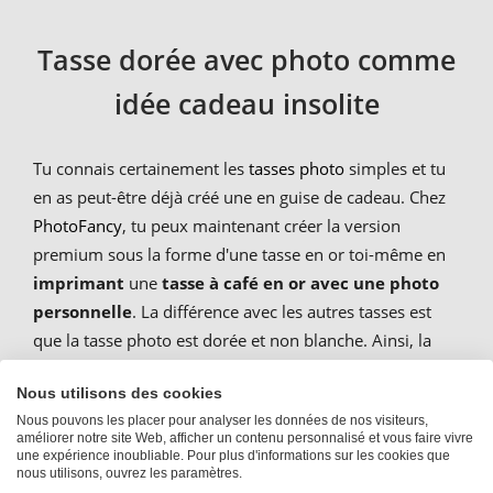
Tasse dorée avec photo comme
idée cadeau insolite
Tu connais certainement les
tasses photo
simples et tu
en as peut-être déjà créé une en guise de cadeau. Chez
PhotoFancy
, tu peux maintenant créer la version
premium sous la forme d'une tasse en or toi-même en
imprimant
une
tasse à café en or avec une photo
personnelle
. La différence avec les autres tasses est
que la tasse photo est dorée et non blanche. Ainsi, la
tasse photo dorée rend un hommage approprié à ton
Nous utilisons des cookies
motif. Contrairement aux petites
tasses à expresso
, tu
Nous pouvons les placer pour analyser les données de nos visiteurs,
peux utiliser 14 cm x 7,2 cm pour présenter ta photo
améliorer notre site Web, afficher un contenu personnalisé et vous faire vivre
sur un fond doré. Tu peux offrir une tasse à café
une expérience inoubliable. Pour plus d'informations sur les cookies que
nous utilisons, ouvrez les paramètres.
imprimée en or à quelqu'un que tu aimes - pour un