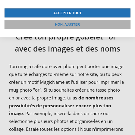
anniversaire, la Saint-Valentin, ou même entre deux - ou
simplement t'offrir une tasse en or.
ACCEPTER TOUT
NON, AJUSTER
Crée ton propre gobelet "or"
avec des images et des noms
Ton mug à café doré avec photo peut porter une image
que tu télécharges toi-même sur notre site, ou tu peux
créer un motif MagicName et l'utiliser pour imprimer le
mug photo "or". Si tu souhaites créer une tasse photo
en or avec ta propre image, tu as
de nombreuses
possibilités de personnaliser encore plus ton
image
. Par exemple, insère-la dans un cadre ou
sélectionne plusieurs photos et organise-les en un
collage. Essaie toutes les options ! Nous n'imprimerons