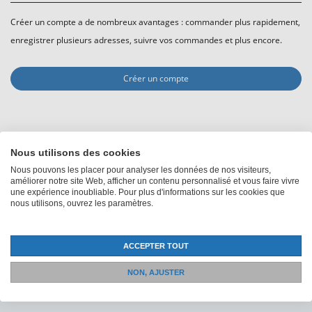
Créer un compte a de nombreux avantages : commander plus rapidement,
enregistrer plusieurs adresses, suivre vos commandes et plus encore.
Créer un compte
Nous utilisons des cookies
Tous les prix incluent la TVA, plus
Expédition
Nous pouvons les placer pour analyser les données de nos visiteurs,
améliorer notre site Web, afficher un contenu personnalisé et vous faire vivre
une expérience inoubliable. Pour plus d'informations sur les cookies que
nous utilisons, ouvrez les paramètres.
+41 52 235 12 88
ACCEPTER TOUT
Du lundi au vendredi : 08:30 - 12:00 et 13:30 -
NON, AJUSTER
16:30