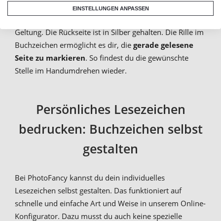
Da das gewählte Bild auf die weiße Vorderseite gedruckt
EINSTELLUNGEN ANPASSEN
wird, kommen die Farben deines Fotos noch besser zur
Geltung. Die Rückseite ist in Silber gehalten. Die Rille im
Buchzeichen ermöglicht es dir, die
gerade gelesene
Seite zu markieren
. So findest du die gewünschte
Stelle im Handumdrehen wieder.
Persönliches Lesezeichen
bedrucken: Buchzeichen selbst
gestalten
Bei PhotoFancy kannst du dein individuelles
Lesezeichen selbst gestalten. Das funktioniert auf
schnelle und einfache Art und Weise in unserem Online-
Konfigurator. Dazu musst du auch keine spezielle