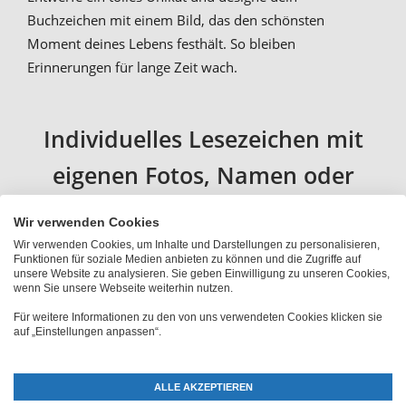
Buchzeichen mit einem Bild, das den schönsten
Moment deines Lebens festhält. So bleiben
Erinnerungen für lange Zeit wach.
Individuelles Lesezeichen mit
eigenen Fotos, Namen oder
Wunschtext bedrucken
Wir verwenden Cookies
Wir verwenden Cookies, um Inhalte und Darstellungen zu personalisieren,
Funktionen für soziale Medien anbieten zu können und die Zugriffe auf
Das Foto-Lesezeichen ist bei uns in zwei verschiedenen
unsere Website zu analysieren. Sie geben Einwilligung zu unseren Cookies,
Größen erhältlich. Du kannst beide nach Wunsch
wenn Sie unsere Webseite weiterhin nutzen.
individuell selbst gestalten und mit Foto, Namen oder
Für weitere Informationen zu den von uns verwendeten Cookies klicken sie
auf „Einstellungen anpassen“.
einer Botschaft bedrucken. Das Alu-Buchzeichen mit
eigenem Motiv ist sehr robust und besticht mit seinen
intensiven Farben und der
hohen Druckqualität
.
ALLE AKZEPTIEREN