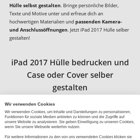
Hülle selbst gestalten
. Bringe persönliche Bilder,
Texte und Motive unter und erfreue dich an
hochwertigen Materialien und
passenden Kamera-
und Anschlussöffnungen
. Jetzt iPad 2017 Hülle selber
gestalten!
iPad 2017 Hülle bedrucken und
Case oder Cover selber
gestalten
Wir verwenden Cookies
Du suchst nach einem hochwertigen und zugleich
Wir verwenden Cookies, um Inhalte und Darstellungen zu personalisieren,
individuellen Schutz für dein iPad 2017? Wie wäre es
Funktionen für soziale Medien anbieten zu können und die Zugriffe auf
dann mit einer Handytasche mit eigenem Bild? Der
unsere Website zu analysieren. Sie geben Einwilligung zu unseren Cookies,
wenn Sie unsere Webseite weiterhin nutzen.
brillante
Textildruck mit Fotoqualität
ist abwischbar
Für weitere Informationen zu den von uns verwendeten Cookies klicken sie
und abriebfest. Beim
iPad 2017 Hülle mit Foto