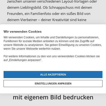
zwischen unseren verschiedenen Layout-Vorlagen oder
deinem Lieblingsbild. Ob Schnappschuss mit deinen
Freunden, ein Familienfoto oder ein süßes Bild von
deinem Vierbeiner – deiner Kreativität sind keine
Grenzen gesetzt. Wir drucken dein Wunschmotiv genau
nach deinen Vorstellungen auf deine individuelle Galaxy
Wir verwenden Cookies
Wir verwenden Cookies, um Inhalte und Darstellungen zu personalisieren,
Note 20 Ultra 5G Schutzhülle. Personalisierte
Funktionen für soziale Medien anbieten zu können und die Zugriffe auf
Handyhüllen sind auch
schöne Geschenkideen für
unsere Website zu analysieren. Sie geben Einwilligung zu unseren Cookies,
wenn Sie unsere Webseite weiterhin nutzen.
jeden Anlass
. Egal, ob als Weihnachtsgeschenk,
Geburtstagsgeschenk oder als kleine Aufmerksamkeit
Für weitere Informationen zu den von uns verwendeten Cookies klicken sie
auf „Einstellungen anpassen“.
zum Valentinstag – über eine persönliche Fotohülle
freut sich garantiert jeder!
ALLE AKZEPTIEREN
EINSTELLUNGEN ANPASSEN
Galaxy Note20 Ultra 5G Flipcase
mit eigenem Bild bedrucken