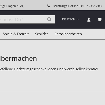
fige Fragen / FAQ
Beratungs-Hotline
+41 52 235 12 88
SPRACHE
DEUTSCH
MEI
Spiele & Freizeit
Schilder
Fotos bearbeiten
elbermachen
gefallene Hochzeitsgeschenke Ideen und werde selbst kreativ!