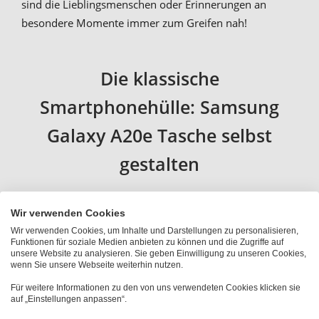
sind die Lieblingsmenschen oder Erinnerungen an
besondere Momente immer zum Greifen nah!
Die klassische
Smartphonehülle: Samsung
Galaxy A20e Tasche selbst
gestalten
Der Klassiker ist das Hard Case, mit dem du die
Wir verwenden Cookies
Rückwand und die Seitenränder deines Smartphones
Wir verwenden Cookies, um Inhalte und Darstellungen zu personalisieren,
schützt. Du kannst bei uns eine solche Samsung Galaxy
Funktionen für soziale Medien anbieten zu können und die Zugriffe auf
unsere Website zu analysieren. Sie geben Einwilligung zu unseren Cookies,
A20e Tasche selbst gestalten. Dein Foto oder deinen
wenn Sie unsere Webseite weiterhin nutzen.
Namen drucken wir in
brillant glänzender
Für weitere Informationen zu den von uns verwendeten Cookies klicken sie
Fotoqualität
auf die Smartphonehülle. Die
auf „Einstellungen anpassen“.
metallverstärkte Rückseite bietet einen stabilen Halt.