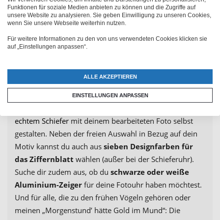
wir dir, deine schönsten Fotos herauszusuchen und bei
Funktionen für soziale Medien anbieten zu können und die Zugriffe auf
unsere Website zu analysieren. Sie geben Einwilligung zu unseren Cookies,
PhotoFancy hochzuladen. Denn hier kannst du deine
wenn Sie unsere Webseite weiterhin nutzen.
eigenen Bilder kostenlos online bearbeiten. Neben den
Für weitere Informationen zu den von uns verwendeten Cookies klicken sie
Funktionen zur reinen Bildoptimierung bieten wir dir
auf „Einstellungen anpassen“.
auch zahlreiche Foto-Effekte, Foto-Rahmen und auch
Bild-Collagen. Das Ergebnis kannst du über „Foto
ALLE AKZEPTIEREN
verwenden“ schließlich bequem auf eine Fotouhr aus
unserem Shop drucken lassen. So kannst du eine
EINSTELLUNGEN ANPASSEN
Wanduhr
, eine
Tischuhr
oder sogar eine
Uhr aus
echtem Schiefer
mit deinem bearbeiteten Foto selbst
gestalten. Neben der freien Auswahl in Bezug auf dein
Motiv kannst du auch aus
sieben Designfarben für
das Ziffernblatt
wählen (außer bei der Schieferuhr).
Suche dir zudem aus, ob du
schwarze oder weiße
Aluminium-Zeiger
für deine Fotouhr haben möchtest.
Und für alle, die zu den frühen Vögeln gehören oder
meinen „Morgenstund’ hätte Gold im Mund“: Die