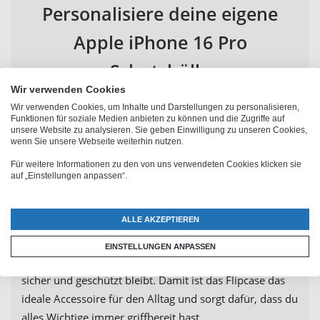
Personalisiere deine eigene
Apple iPhone 16 Pro
Schutzhülle
Wir verwenden Cookies
Wir verwenden Cookies, um Inhalte und Darstellungen zu personalisieren,
Bei PhotoFancy hast du eine große Auswahl an
Funktionen für soziale Medien anbieten zu können und die Zugriffe auf
Hüllenmodellen, die perfekt zu deinen Bedürfnissen
unsere Website zu analysieren. Sie geben Einwilligung zu unseren Cookies,
wenn Sie unsere Webseite weiterhin nutzen.
passen. Das
iPhone 16 Pro Flipcase mit eigenem
Für weitere Informationen zu den von uns verwendeten Cookies klicken sie
Foto
umschließt dein Gerät elegant und bietet durch
auf „Einstellungen anpassen“.
seine inneren Einstecktaschen zusätzlichen Stauraum
für Karten und Ausweise. Diese Handytasche aus
ALLE AKZEPTIEREN
hochwertigem Kunstleder in Schwarz umschließt dein
iPhone 16 Pro wie ein schickes Notizbuch. Der
EINSTELLUNGEN ANPASSEN
Magnetverschluss sorgt dafür, dass dein Smartphone
sicher und geschützt bleibt. Damit ist das Flipcase das
ideale Accessoire für den Alltag und sorgt dafür, dass du
alles Wichtige immer griffbereit hast.