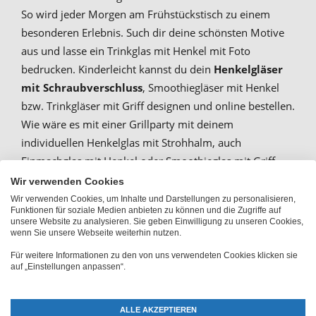
So wird jeder Morgen am Frühstückstisch zu einem
besonderen Erlebnis. Such dir deine schönsten Motive
aus und lasse ein Trinkglas mit Henkel mit Foto
bedrucken. Kinderleicht kannst du dein
Henkelgläser
mit Schraubverschluss
, Smoothiegläser mit Henkel
bzw. Trinkgläser mit Griff designen und online bestellen.
Wie wäre es mit einer Grillparty mit deinem
individuellen Henkelglas mit Strohhalm, auch
Einmachglas mit Henkel oder Smoothieglas mit Griff
genannt? Gestalte außerdem
Glasbecher mit Foto
direkt
Wir verwenden Cookies
online!
Wir verwenden Cookies, um Inhalte und Darstellungen zu personalisieren,
Funktionen für soziale Medien anbieten zu können und die Zugriffe auf
unsere Website zu analysieren. Sie geben Einwilligung zu unseren Cookies,
wenn Sie unsere Webseite weiterhin nutzen.
Trinkglas mit Deckel und
Für weitere Informationen zu den von uns verwendeten Cookies klicken sie
auf „Einstellungen anpassen“.
Smoothiegläser mit Strohhalm
bedrucken
ALLE AKZEPTIEREN