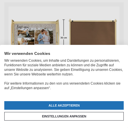
Wir verwenden Cookies
Wir verwenden Cookies, um Inhalte und Darstellungen zu personalisieren,
Funktionen für soziale Medien anbieten zu können und die Zugriffe auf
unsere Website zu analysieren. Sie geben Einwilligung zu unseren Cookies,
wenn Sie unsere Webseite weiterhin nutzen.
Für weitere Informationen zu den von uns verwendeten Cookies klicken sie
Dein Design, Logo oder Bild auf
auf „Einstellungen anpassen“.
einem individuellem Fototablett
ALLE AKZEPTIEREN
Die Gestaltung des Holz Tabletts erfolgt dabei ganz
EINSTELLUNGEN ANPASSEN
einfach über unseren benutzerfreundlichen
Online-