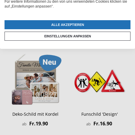
Tischtennisplatte
Fr.34.90
Für weitere Informationen zu den von uns verwendeten Cookies klicken sie
auf „Einstellungen anpassen“.
Fr.249.90
ALLE AKZEPTIEREN
EINSTELLUNGEN ANPASSEN
Deko-Schild mit Kordel
Funschild 'Design'
Fr.19.90
Fr.16.90
ab
ab