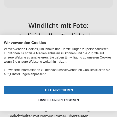
Windlicht mit Foto:
Individuelles Teelichtglas
Wir verwenden Cookies
bedrucken lassen
Wir verwenden Cookies, um Inhalte und Darstellungen zu personalisieren,
Funktionen für soziale Medien anbieten zu können und die Zugriffe auf
unsere Website zu analysieren. Sie geben Einwilligung zu unseren Cookies,
Normale Teelichtgläser sind dir zu langweilig und du
wenn Sie unsere Webseite weiterhin nutzen.
suchst etwas, was deine Kreativität ausdrückt? Probiere
Für weitere Informationen zu den von uns verwendeten Cookies klicken sie
auf „Einstellungen anpassen“.
doch einmal aus, Kerzengläser selbst zu gestalten.
Ein
Teelicht mit Foto
ist kreativ und sieht in jedem
Raum gut aus. Natürlich kannst du auch als Geschenk
ALLE AKZEPTIEREN
ein Windlicht mit Namen oder mit Foto bedrucken
EINSTELLUNGEN ANPASSEN
lassen. Aber auch als
romantisches
Liebesgeschenk
können selbstgestaltete
Teelichthalter mit Namen immer überzeugen.