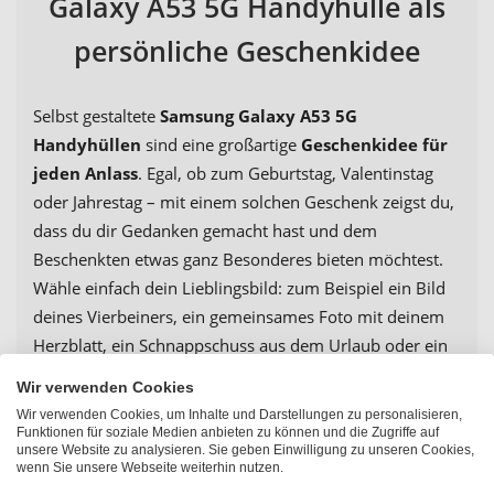
Galaxy A53 5G Handyhülle als
persönliche Geschenkidee
Selbst gestaltete
Samsung Galaxy A53 5G
Handyhüllen
sind eine großartige
Geschenkidee für
jeden Anlass
. Egal, ob zum Geburtstag, Valentinstag
oder Jahrestag – mit einem solchen Geschenk zeigst du,
dass du dir Gedanken gemacht hast und dem
Beschenkten etwas ganz Besonderes bieten möchtest.
Wähle einfach dein Lieblingsbild: zum Beispiel ein Bild
deines Vierbeiners, ein gemeinsames Foto mit deinem
Herzblatt, ein Schnappschuss aus dem Urlaub oder ein
Familienporträt von einer Geburtstagsfeier. Es gibt so
Wir verwenden Cookies
viele Möglichkeiten deine Samsung Galaxy A53 5G
Wir verwenden Cookies, um Inhalte und Darstellungen zu personalisieren,
Handyhülle zu gestalten.
Funktionen für soziale Medien anbieten zu können und die Zugriffe auf
unsere Website zu analysieren. Sie geben Einwilligung zu unseren Cookies,
wenn Sie unsere Webseite weiterhin nutzen.