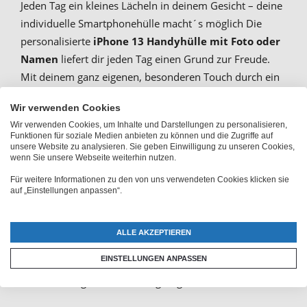
Jeden Tag ein kleines Lächeln in deinem Gesicht – deine
individuelle Smartphonehülle macht´s möglich Die
personalisierte
iPhone 13 Handyhülle mit Foto oder
Namen
liefert dir jeden Tag einen Grund zur Freude.
Mit deinem ganz eigenen, besonderen Touch durch ein
eigenes Foto, einem Namen oder einem Text erinnert
Wir verwenden Cookies
sie dich immer wieder an besondere Momente oder
Wir verwenden Cookies, um Inhalte und Darstellungen zu personalisieren,
deine Lieblingsmenschen. Bei PhotoFancy sind deiner
Funktionen für soziale Medien anbieten zu können und die Zugriffe auf
Kreativität keine Grenzen gesetzt.
unsere Website zu analysieren. Sie geben Einwilligung zu unseren Cookies,
wenn Sie unsere Webseite weiterhin nutzen.
Das beliebte Hard Case aus Kunststoff und der
Für weitere Informationen zu den von uns verwendeten Cookies klicken sie
auf „Einstellungen anpassen“.
metallverstärkten Rückseite eignet sich bestens dafür,
dein persönliches Foto mit
brillanter Druckqualität
glänzen zu lassen. Wenn du dein Motiv auch über die
ALLE AKZEPTIEREN
Seiten hinweg drucken lassen möchtest, eignet sich die
EINSTELLUNGEN ANPASSEN
Rundum-Druck-Option
. Deine iPhone 13 Hülle wird
zu deinem eigenen und einzigartigen Accessoire.