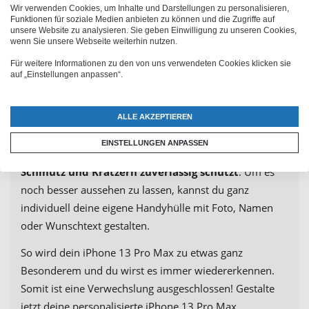
Wir verwenden Cookies, um Inhalte und Darstellungen zu personalisieren,
Die ganz besondere Handyhülle
Funktionen für soziale Medien anbieten zu können und die Zugriffe auf
unsere Website zu analysieren. Sie geben Einwilligung zu unseren Cookies,
wenn Sie unsere Webseite weiterhin nutzen.
für dein iPhone 13 Pro Max
Für weitere Informationen zu den von uns verwendeten Cookies klicken sie
auf „Einstellungen anpassen“.
Groß, leistungsstark und sieht einfach toll aus - was
könnte das sein? Natürlich das iPhone 13 Pro Max. Und
ALLE AKZEPTIEREN
was braucht man für ein so tolles Handy?
EINSTELLUNGEN ANPASSEN
Eine passende Hülle, die dein iPhone vor
Stößen,
Schmutz und Kratzern zuverlässig schützt
. Um es
noch besser aussehen zu lassen, kannst du ganz
individuell deine eigene Handyhülle mit Foto, Namen
oder Wunschtext gestalten.
So wird dein iPhone 13 Pro Max zu etwas ganz
Besonderem und du wirst es immer wiedererkennen.
Somit ist eine Verwechslung ausgeschlossen! Gestalte
jetzt deine personalisierte iPhone 13 Pro Max