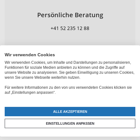
Persönliche Beratung
+41 52 235 12 88
Wir verwenden Cookies
Wir verwenden Cookies, um Inhalte und Darstellungen zu personalisieren,
Funktionen für soziale Medien anbieten zu können und die Zugriffe auf
unsere Website zu analysieren. Sie geben Einwilligung zu unseren Cookies,
wenn Sie unsere Webseite weiterhin nutzen.
Für weitere Informationen zu den von uns verwendeten Cookies klicken sie
auf „Einstellungen anpassen“.
Grosse XXL Jumbotasse mit
Foto online beschriften und
ALLE AKZEPTIEREN
EINSTELLUNGEN ANPASSEN
bedrucken lassen