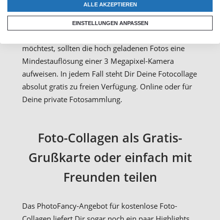
ALLE AKZEPTIEREN
Voraussetzung für die Druckqualität Deiner Fotos
ist natürlich die Qualität in der Du Deine Fotos
EINSTELLUNGEN ANPASSEN
bereit stellst. Wenn Du Deine Fotokollage drucken
möchtest, sollten die hoch geladenen Fotos eine
Mindestauflösung einer 3 Megapixel-Kamera
aufweisen. In jedem Fall steht Dir Deine Fotocollage
absolut gratis zu freien Verfügung. Online oder für
Deine private Fotosammlung.
Foto-Collagen als Gratis-
Grußkarte oder einfach mit
Freunden teilen
Das PhotoFancy-Angebot für kostenlose Foto-
Collagen liefert Dir sogar noch ein paar Highlights