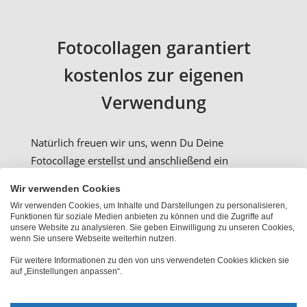
Fotocollagen garantiert
kostenlos zur eigenen
Verwendung
Natürlich freuen wir uns, wenn Du Deine
Fotocollage erstellst und anschließend ein
Fotogeschenk gestaltest und online bestellst. Das ist
Wir verwenden Cookies
aber keine Bedingung. PhotoFancy stellt Dir Deine
Wir verwenden Cookies, um Inhalte und Darstellungen zu personalisieren,
fertige Kollage zum Download bereit, so dass Du
Funktionen für soziale Medien anbieten zu können und die Zugriffe auf
unsere Website zu analysieren. Sie geben Einwilligung zu unseren Cookies,
Dein Kunstwerk anschließend auf Ihrem Computer
wenn Sie unsere Webseite weiterhin nutzen.
speichern kannst – natürlich in hochwertiger
Für weitere Informationen zu den von uns verwendeten Cookies klicken sie
Originalqualität (bzw. 5 Megapixel). Im Idealfall in
auf „Einstellungen anpassen“.
Druckqualität für brillante Ausdrucke auf Deinem
Home-Drucker bis zum Format 30 x 50 cm.