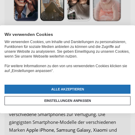
Wir verwenden Cookies
Wir verwenden Cookies, um Inhalte und Darstellungen zu personalisieren,
Funktionen für soziale Medien anbieten zu können und die Zugriffe auf
Deine persönliche Fotohülle
unsere Website zu analysieren. Sie geben Einwilligung zu unseren Cookies,
wenn Sie unsere Webseite weiterhin nutzen.
online selbst gestalten
Für weitere Informationen zu den von uns verwendeten Cookies klicken sie
auf „Einstellungen anpassen“.
Dein Smartphone hast du jeden Tag dabei. Damit ihm
ALLE AKZEPTIEREN
nichts passiert, kannst du es jetzt mit
einer
Handytasche zum selbst gestalten
schützen.
EINSTELLUNGEN ANPASSEN
Dabei steht dir eine große Auswahl an Handyhüllen für
verschiedene Smartphones zur Verfügung. Die
gängigsten Smartphone-Modelle der verschiedenen
Marken
Apple iPhone
,
Samsung Galaxy
,
Xiaomi
und