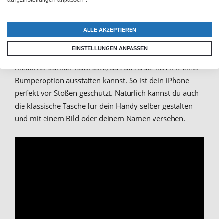
Flipcase schützt dein Handy beispielsweise rundherum
und bietet dir außerdem dank der praktischen
ALLE AKZEPTIEREN
Innenfächer Platz für deine Kreditkarten.
EINSTELLUNGEN ANPASSEN
Oder du entscheidest dich für ein Hardcover mit
metallverstärkter Rückseite, das du zusätzlich mit einer
Bumperoption ausstatten kannst. So ist dein iPhone
perfekt vor Stößen geschützt. Natürlich kannst du auch
die klassische Tasche für dein Handy selber gestalten
und mit einem Bild oder deinem Namen versehen.