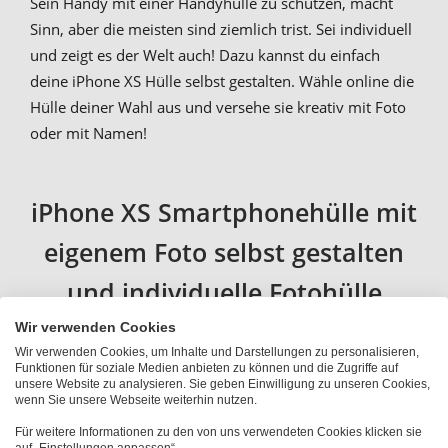
Sein Handy mit einer Handyhülle zu schützen, macht
Sinn, aber die meisten sind ziemlich trist. Sei individuell
und zeigt es der Welt auch! Dazu kannst du einfach
deine iPhone XS Hülle selbst gestalten. Wähle online die
Hülle deiner Wahl aus und versehe sie kreativ mit Foto
oder mit Namen!
iPhone XS Smartphonehülle mit
eigenem Foto selbst gestalten
und individuelle Fotohülle
erhalten
Wir verwenden Cookies
Wir verwenden Cookies, um Inhalte und Darstellungen zu personalisieren,
Funktionen für soziale Medien anbieten zu können und die Zugriffe auf
unsere Website zu analysieren. Sie geben Einwilligung zu unseren Cookies,
Wähle zwischen den unterschiedlichen iPhone Hüllen
wenn Sie unsere Webseite weiterhin nutzen.
deinen Favoriten aus! Egal, ob Hardcover, Flip Case oder
Für weitere Informationen zu den von uns verwendeten Cookies klicken sie
Handytasche: Hier findest du die große Auswahl! Ein
auf „Einstellungen anpassen“.